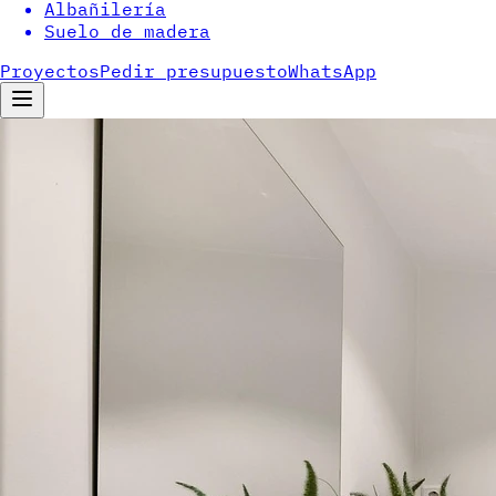
Albañilería
Suelo de madera
Proyectos
Pedir presupuesto
WhatsApp